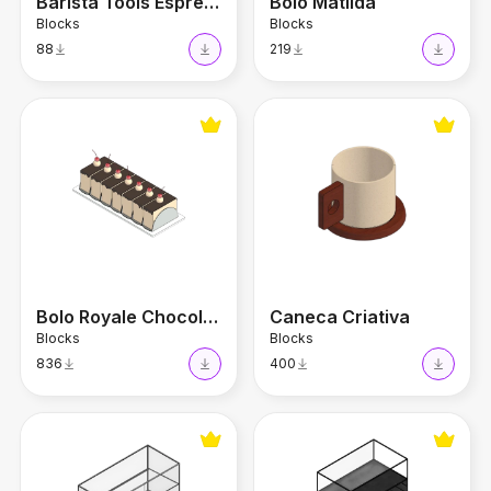
Barista Tools Espresso
Bolo Matilda
Blocks
Blocks
88
219
Bolo Royale Chocolate
Caneca Criativa
Bolo Royale Chocolate
Caneca Criativa
Blocks
Blocks
836
400
Balcão Expositor
Balcão Vitrine