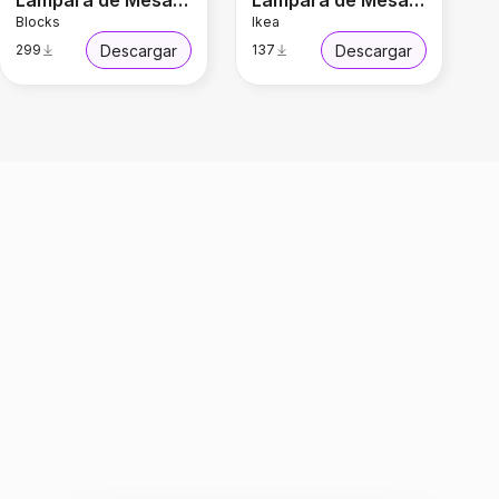
Lámpara de Mesa Torneada
Lámpara de Mesa Fyxnas
Blocks
Ikea
Descargar
Descargar
299
137