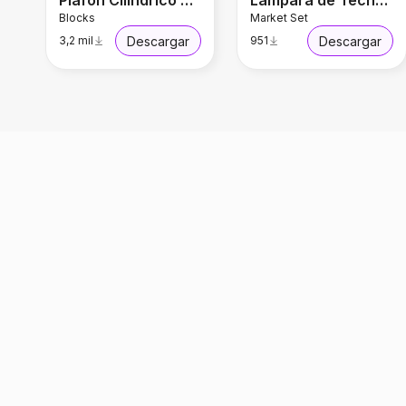
Plafón Cilíndrico en Madera
Lámpara de Techo Screen XL
Blocks
Market Set
Descargar
Descargar
3,2 mil
951