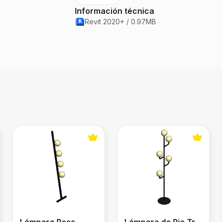
Información técnica
Revit 2020+ / 0.97MB
en XL
Lámpara Pess
Lámpara de Pie Trees