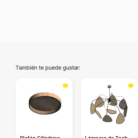
También te puede gustar:
Plafón Cilíndrico en Madera
Lámpara de Techo Scre