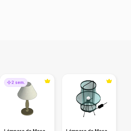
Lámpara de Mesa Torneada
Lámpara de Mesa Fyxnas
2 sem.