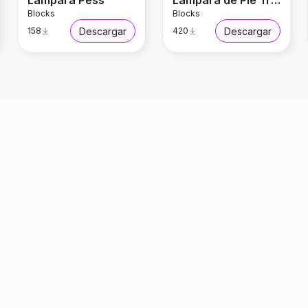
Lámpara Pess
Lámpara de Pie Trees
Blocks
Blocks
Descargar
Descargar
158
420