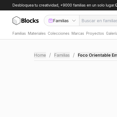
Desbloquea tu creatividad, +9000 familias en un solo lugar.
Q
Familias
Familias
Materiales
Colecciones
Marcas
Proyectos
Galerí
/
/
Home
Familias
Foco Orientable E