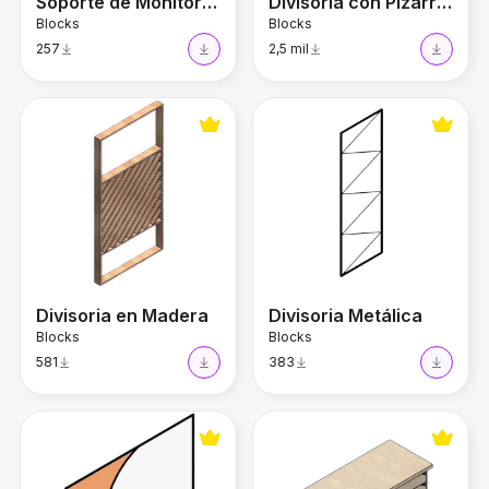
Soporte de Monitor Ergonómico
Divisoria con Pizarra de Vidrio
Blocks
Blocks
257
2,5 mil
Divisoria en Madera
Divisoria Metálica
Divisoria en Madera
Divisoria Metálica
Blocks
Blocks
581
383
Divisoria Vidrio y MDF
Escritorio 74